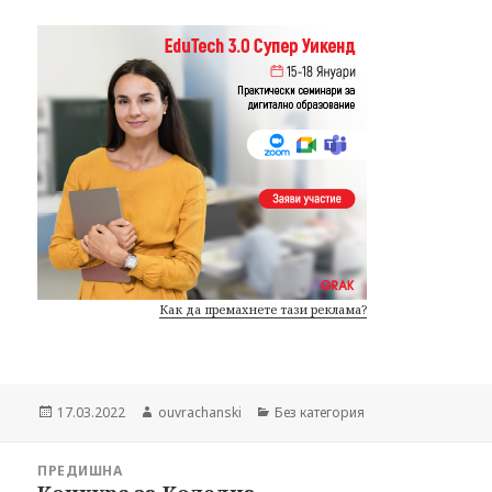
Как да премахнете тази реклама?
Публикувано
17.03.2022
Автор
ouvrachanski
Категории
Без категория
на
Навигация
ПРЕДИШНА