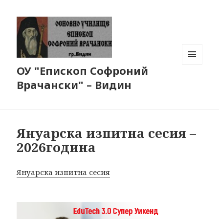
ОУ "Епископ Софроний
МЕНЮ
И
Врачански" – Видин
ДЖАДЖИ
Януарска изпитна сесия –
2026година
Януарска изпитна сесия