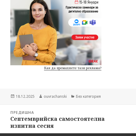
Как да премахнете тази реклама?
Публикувано
18.12.2025
Автор
ouvrachanski
Категории
Без категория
на
Навигация
ПРЕДИШНА
Септемврийска самостоятелна
Предишна
изпитна сесия
публикация: