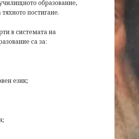
 училищното образование,
а тяхното постигане.
ти в системата на
азование са за:
вен език;
а;