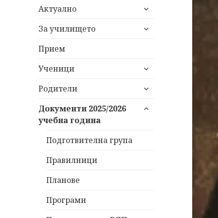
разширяване
Актуално
на
разширяване
дъщерното
За училището
на
меню
дъщерното
Прием
меню
разширяване
Ученици
на
разширяване
дъщерното
Родители
на
меню
разширяване
дъщерното
Документи 2025/2026
на
меню
учебна година
дъщерното
меню
Подготвителна група
Правилници
Планове
Програми