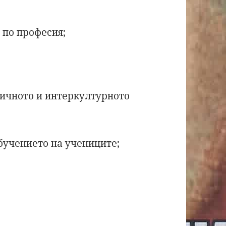
 по професия;
гичното и интеркултурното
обучението на учениците;