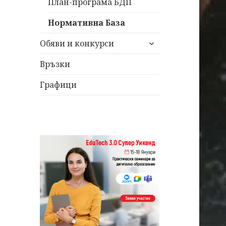
План-програма БДП
Нормативна База
разширяване
Обяви и конкурси
на
дъщерното
Връзки
меню
Графици