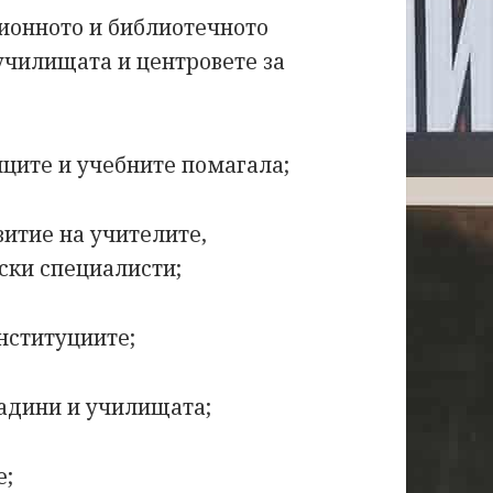
ионното и библиотечното
училищата и центровете за
иците и учебните помагала;
витие на учителите,
ски специалисти;
институциите;
радини и училищата;
е;