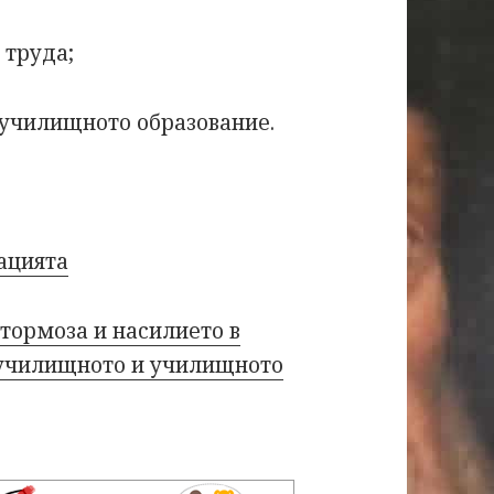
 труда;
в училищното образование.
ацията
тормоза и насилието в
дучилищното и училищното