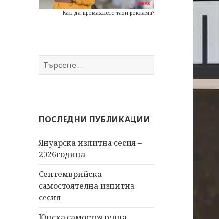
Как да премахнете тази реклама?
Т
ъ
р
с
е
ПОСЛЕДНИ ПУБЛИКАЦИИ
н
е
Януарска изпитна сесия –
з
2026година
а
:
Септемврийска
самостоятелна изпитна
сесия
Юнска самостоятелна